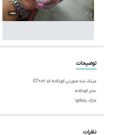
توضیحات
عینک شنا صورتی کودکانه کد GT2021
سایز کودکانه
مارک یاماکاوا
جنس سیلیکنی
______
چرا " استارماشو " ؟
نظرات