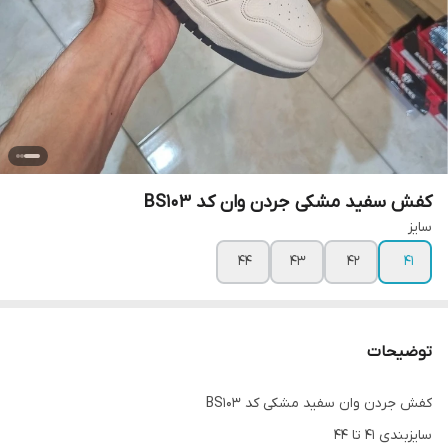
کفش سفید مشکی جردن وان کد BS103
سایز
۴۴
۴۳
۴۲
۴۱
توضیحات
کفش جردن وان سفید مشکی کد BS103
سایزبندی 41 تا 44