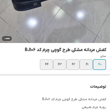
کفش مردانه مشکی طرح گوچی چرم کد BJ106
سایز
44
43
42
41
40
توضیحات
کفش مردانه مشکی طرح گوچی چرم کد BJ106
رویه چرم طبیعی