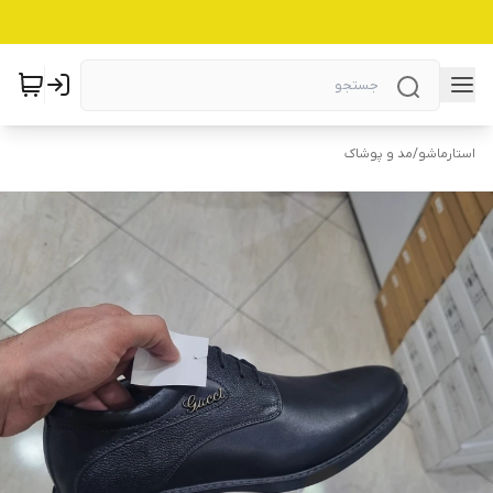
استارماشو
/
مد و پوشاک