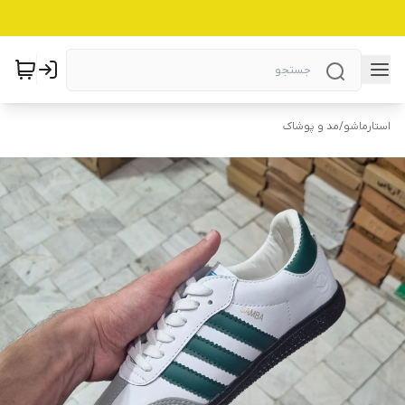
استارماشو
/
مد و پوشاک