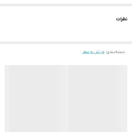
ترکیب رنگ سفید و طلایی
خوش ساخت
نظرات
__________________
چرا " استارماشو " ؟
* دارای سایت و نماد اعتماد الکترونیک(اینماد)
دسته‌بندی
:
ورزش و سفر
● کافیست در اینترنت و فضای مجازی نامِ
" استارماشو " را به فارسی یا
انگلیسی " starmasho " جستجو کنید.