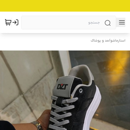
استارماشو
/
مد و پوشاک