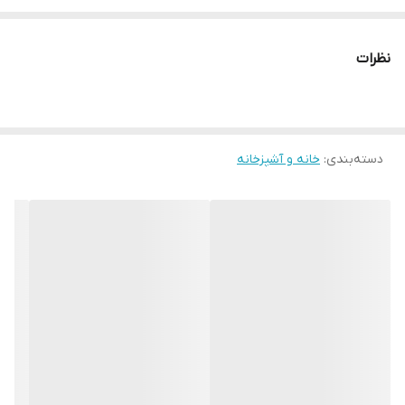
25 × 10 سانت
15 × 7 سانت
نظرات
__________________
چرا " استارماشو " ؟
* دارای سایت و نماد اعتماد الکترونیک(اینماد)
دسته‌بندی
:
خانه و آشپزخانه
● کافیست در اینترنت و فضای مجازی نامِ
" استارماشو " را به فارسی یا
انگلیسی " starmasho " جستجو کنید.