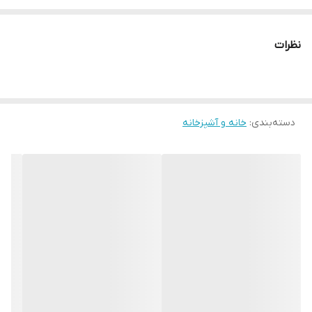
25 × 25 سانت
25 × 20 سانت
نظرات
__________________
چرا " استارماشو " ؟
* دارای سایت و نماد اعتماد الکترونیک(اینماد)
دسته‌بندی
:
خانه و آشپزخانه
● کافیست در اینترنت و فضای مجازی نامِ
" استارماشو " را به فارسی یا
انگلیسی " starmasho " جستجو کنید.