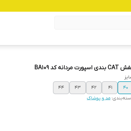
C بندی اسپورت مردانه کد BA109
یز
۴۴
۴۳
۴۲
۴۱
۴۰
ته‌بندی
:
مد و پوشاک