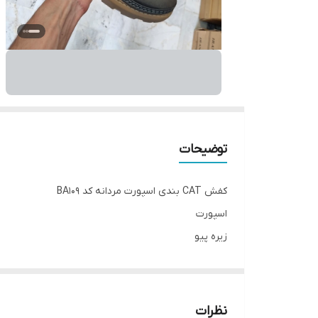
توضیحات
کفش CAT بندی اسپورت مردانه کد BA109
اسپورت
زیره پیو
رویه چرم مصنوعی
سایزبندی 40 تا 44
__________________
نظرات