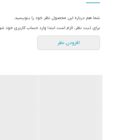
چرا " استارماشو " ؟
* دارای سایت و نماد اعتماد الکترونیک(اینماد)
شما هم درباره این محصول نظر خود را بنویسید.
● کافیست در اینترنت و فضای مجازی نامِ
برای ثبت نظر، لازم است ابتدا وارد حساب کاربری خود شو
" استارماشو " را به فارسی یا
افزودن نظر
انگلیسی " starmasho " جستجو کنید.