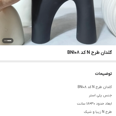
گلدان طرح N کد BN108
توضیحات
گلدان طرح N کد BN108
جنس پلی استر
ابعاد حدود 30×18 سانت
طرح N زیبا و شیک