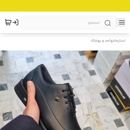
استارماشو
/
مد و پوشاک