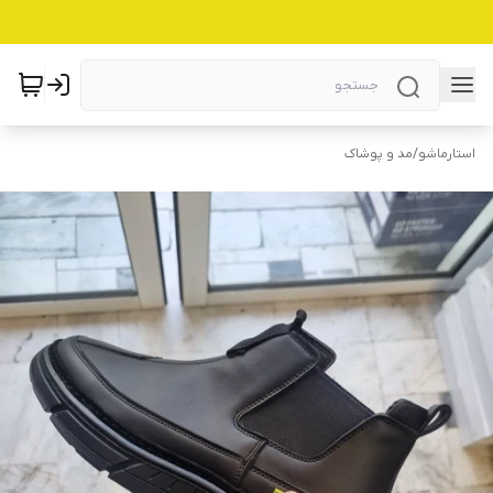
استارماشو
/
مد و پوشاک