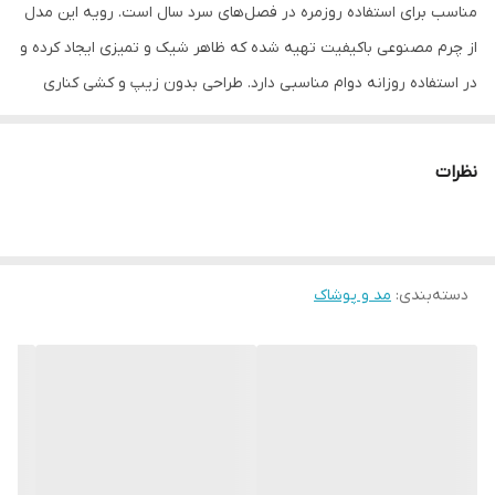
مناسب برای استفاده روزمره در فصل‌های سرد سال است. رویه این مدل
از چرم مصنوعی باکیفیت تهیه شده که ظاهر شیک و تمیزی ایجاد کرده و
در استفاده روزانه دوام مناسبی دارد. طراحی بدون زیپ و کشی کناری
باعث پوشیدن آسان‌تر کفش شده و در عین حال فیت مناسبی روی پا
ایجاد می‌کند. زیره از جنس NBR ساخته شده که مقاومت بالا،
نظرات
انعطاف‌پذیری و اصطکاک خوبی روی سطوح مختلف فراهم می‌کند. رنگ
مشکی یکدست، این نیم‌بوت را به گزینه‌ای کاربردی برای استایل‌های
اسپرت و نیمه‌رسمی تبدیل کرده است.
دسته‌بندی
:
مد و پوشاک
سایزبندی ۴۱ تا ۴۴، رویه چرم مصنوعی، زیره NBR مقاوم، مدل بدون زیپ
با کش کناری، مناسب استفاده روزمره و نیمه‌رسمی، رنگ مشکی، کد
محصول CA105.
__________________
چرا " استارماشو " ؟