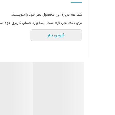
__________________
چرا " استارماشو " ؟
شما هم درباره این محصول نظر خود را بنویسید.
* دارای سایت و نماد اعتماد الکترونیک(اینماد)
برای ثبت نظر، لازم است ابتدا وارد حساب کاربری خود شو
● کافیست در اینترنت و فضای مجازی نامِ
افزودن نظر
" استارماشو " را به فارسی یا
انگلیسی " starmasho " جستجو کنید.