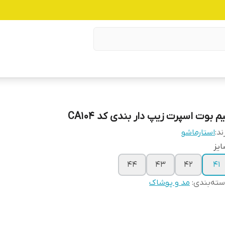
م بوت اسپرت زیپ دار بندی کد CA104
ند:
استارماشو
یز
۴۴
۴۳
۴۲
۴۱
ته‌بندی
:
مد و پوشاک