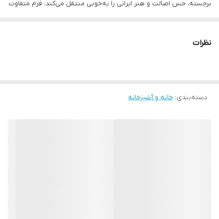
برجسته، حس اصالت و هنر ایرانی را به‌خوبی منتقل می‌کند. فرم متفاوت
و مثلثی آن باعث می‌شود به‌تنهایی هم یک المان دکوری شاخص باشد و
برای چیدمان‌های سنتی، بوهو یا تلفیقی انتخابی خاص و متفاوت
نظرات
محسوب شود.
ابعاد تقریبی ۱۷×۲۰ سانتی‌متر، جنس سفال دست‌ساز، برند Ali Shah
دسته‌بندی
:
خانه و آشپزخانه
(علی‌شاه)، رنگ طیف خاکی با نقوش سنتی، سبک هنری و سنتی، کد
محصول CN1011.
__________________
چرا " استارماشو " ؟
* دارای سایت و نماد اعتماد الکترونیک(اینماد)
● کافیست در اینترنت و فضای مجازی نامِ
" استارماشو " را به فارسی یا
انگلیسی " starmasho " جستجو کنید.