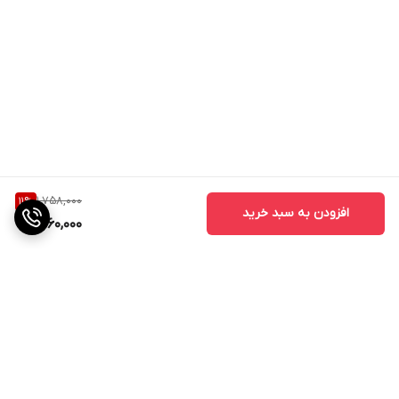
1,758,000
11
%
افزودن به سبد خرید
1,560,000