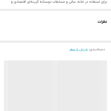
برای استفاده در خانه، سالن و مسابقات دوستانه گزینه‌ای اقتصادی و
کاربردی است. مناسب بازیکنان مبتدی تا نیمه‌حرفه‌ای.
__________________
نظرات
چرا " استارماشو " ؟
* دارای سایت و نماد اعتماد الکترونیک(اینماد)
● کافیست در اینترنت و فضای مجازی نامِ
دسته‌بندی
:
ورزش و سفر
" استارماشو " را به فارسی یا
انگلیسی " starmasho " جستجو کنید.