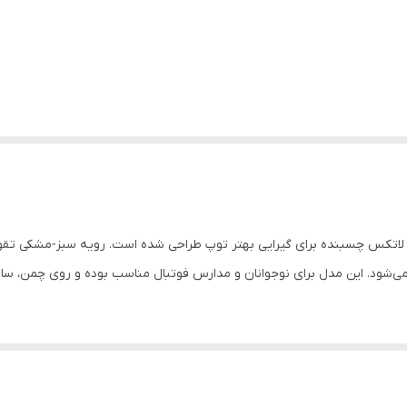
 مدل CB108 در سایز ۸ پسرانه، با کف لاتکس چسبنده برای گیرایی بهتر توپ طراحی شده است. رویه 
. این مدل برای نوجوانان و مدارس فوتبال مناسب بوده و روی چمن، سالن 