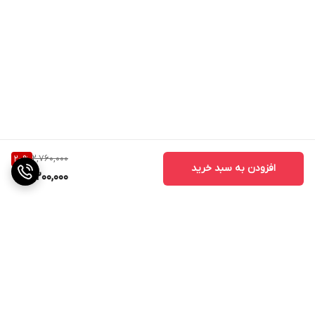
2,760,000
20
%
افزودن به سبد خرید
2,200,000