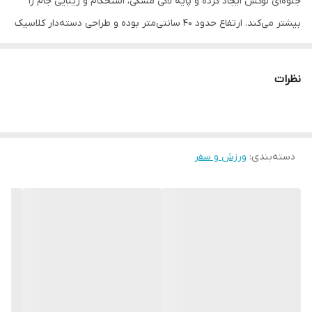
جلوه‌ای لوکس ایجاد کرده و پایه لاکی مشکی، استحکام و زیبایی جام را
بیشتر می‌کند. ارتفاع حدود ۴۰ سانتی‌متر بوده و طراحی دسته‌دار کلاسیک
آن، ظاهر بسیار مناسب و تشریفاتی به جام می‌دهد.
نظرات
برای استفاده در مدارس، باشگاه‌ها، همایش‌ها، مسابقات و اهدای جوایز
رسمی کاملاً مناسب است.
__________________
دسته‌بندی
:
چرا " استارماشو " ؟
ورزش و سفر
* دارای سایت و نماد اعتماد الکترونیک(اینماد)
● کافیست در اینترنت و فضای مجازی نامِ
" استارماشو " را به فارسی یا
انگلیسی " starmasho " جستجو کنید.