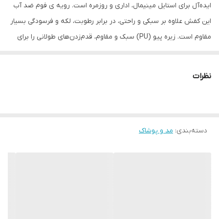
ایده‌آل برای استایل مینیمال، اداری و روزمره است. رویه ‌ی فوم ضد آب
این کفش علاوه بر سبکی و راحتی، در برابر رطوبت، لکه و فرسودگی بسیار
مقاوم است. زیره پیو (PU) سبک و مقاوم، قدم‌زدن‌های طولانی را برای
شما راحت می‌کند. سایزبندی کامل 41 تا 44 باعث می‌شود برای اکثر آقایان
انتخاب مناسبی باشد. طراحی آن قابلیت ست شدن با لباس‌های رسمی و
نظرات
کژوال را فراهم می‌کند.
مشخصات فنی (Specifications):
دسته‌بندی
:
مد و پوشاک
مدل: ونس مردانه تمام مشکی
کد محصول: DA1021
رویه: فوم ضد آب
زیره: پیو (PU) مقاوم و نرم
سایزبندی: 41 تا 44