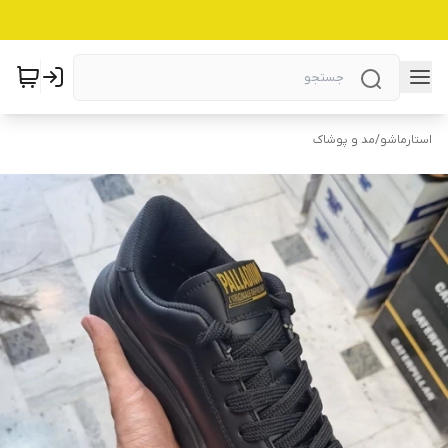
استارماشو
/
مد و پوشاک