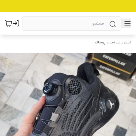
استارماشو
/
مد و پوشاک