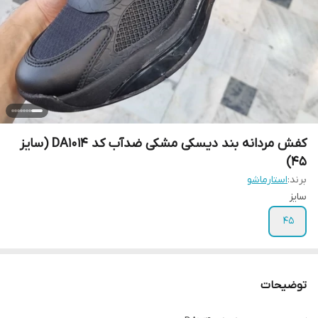
کفش مردانه بند دیسکی مشکی ضدآب کد DA1014 (سایز
۴۵)
برند:
استارماشو
سایز
۴۵
توضیحات