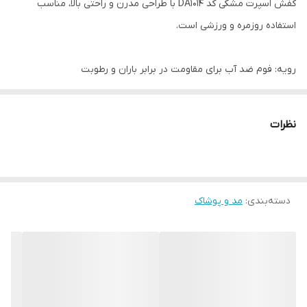
کفش اسپرت مشکی کد DA1014 با طراحی مدرن و راحتی بالا، مناسب
استفاده روزمره و ورزشی است.
رویه: فوم ضد آب برای مقاومت در برابر باران و رطوبت
زیره: پلی‌یورتان (PU) سبک و بادوام، با جذب ضربه مناسب
بند: سیستم دیسکی چرخشی برای بستن و باز کردن سریع و تنظیم دقیق
نظرات
فشار روی پا
سایز موجود: ۴۵
این کفش با ظاهر اسپرت، راحتی فوق‌العاده و مقاومت بالا، گزینه‌ای
دسته‌بندی
:
مد و پوشاک
ایده‌آل برای آقایانی است که به‌دنبال استایل و عملکرد در کنار هم
هستند.
__________________
چرا " استارماشو " ؟
* دارای سایت و نماد اعتماد الکترونیک(اینماد)