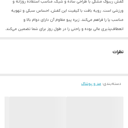
کفش ریبوک مشکی با طراحی ساده و شیک، مناسب استفاده روزانه و
ورزشی است. رویه بافت با کیفیت این کفش، احساس سبکی و تهویه
مناسب پا را فراهم می‌کند. زیره پیو مقاوم آن دارای دوام بالا و
انعطاف‌پذیری عالی بوده و راحتی را در طول روز برای شما تضمین می‌کند.
این محصول به‌صورت تک‌سایز (۴۱) عرضه شده و انتخابی مناسب برای
کسانی است که به ترکیب کیفیت و راحتی اهمیت می‌دهند.
نظرات
__________________
چرا " استارماشو " ؟
* دارای سایت و نماد اعتماد الکترونیک(اینماد)
دسته‌بندی
:
مد و پوشاک
● کافیست در اینترنت و فضای مجازی نامِ
" استارماشو " را به فارسی یا
انگلیسی " starmasho " جستجو کنید.