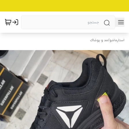
استارماشو
/
مد و پوشاک