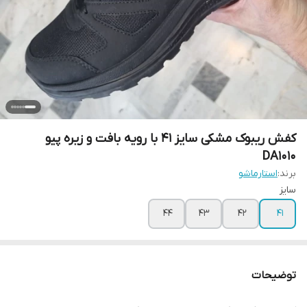
کفش ریبوک مشکی سایز 41 با رویه بافت و زیره پیو
DA1010
برند:
استارماشو
سایز
۴۴
۴۳
۴۲
۴۱
توضیحات