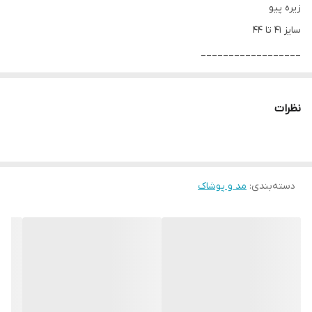
زیره پیو
سایز 41 تا 44
__________________
چرا " استارماشو " ؟
* دارای سایت و نماد اعتماد الکترونیک(اینماد)
نظرات
● کافیست در اینترنت و فضای مجازی نامِ
" استارماشو " را به فارسی یا
انگلیسی " starmasho " جستجو کنید.
دسته‌بندی
:
مد و پوشاک