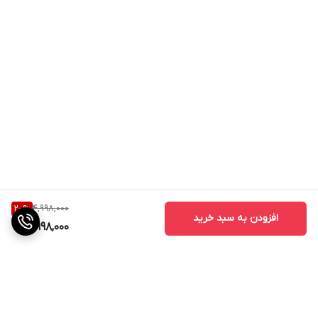
4,998,000
20
%
افزودن به سبد خرید
3,998,000