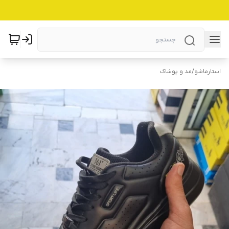
استارماشو
/
مد و پوشاک