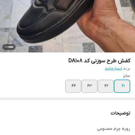
کفش طرح سوزنی کد DA108
برند:
استارماشو
سایز
۴۴
۴۳
۴۲
۴۱
توضیحات
رویه چرم مصنوعی