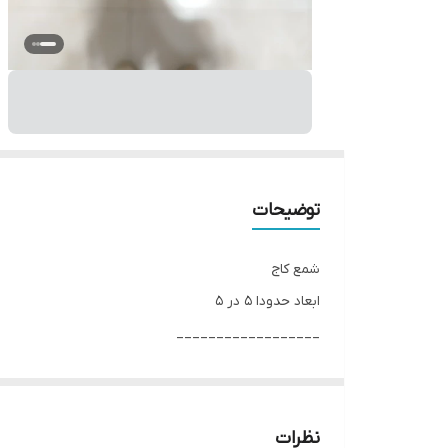
توضیحات
شمع کاج
ابعاد حدودا 5 در 5
__________________
چرا " استارماشو " ؟
* دارای سایت و نماد اعتماد الکترونیک(اینماد)
● کافیست در اینترنت و فضای مجازی نامِ
نظرات