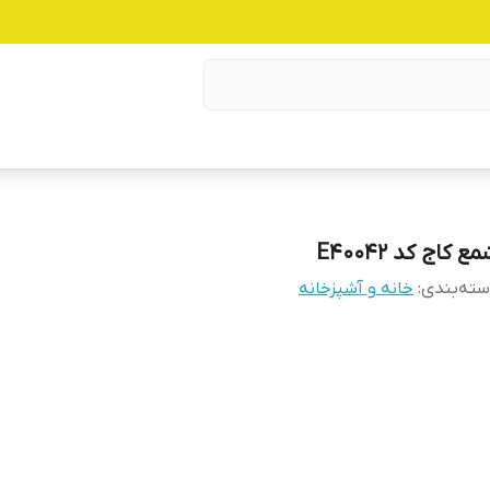
ع کاج کد E40042
ته‌بندی
:
خانه و آشپزخانه