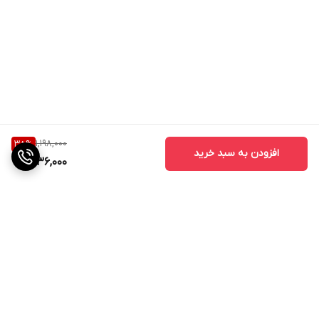
1,198,000
38
%
افزودن به سبد خرید
736,000
برگشت به بالا