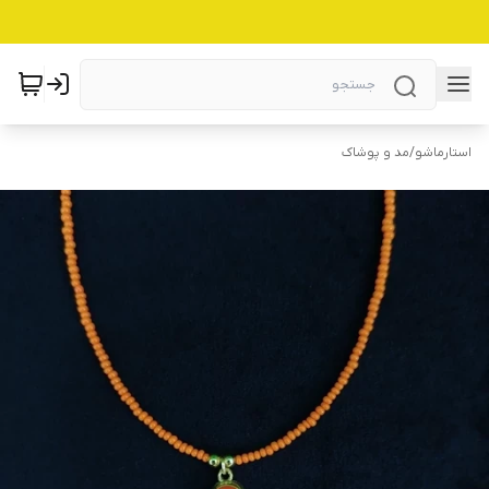
استارماشو
/
مد و پوشاک