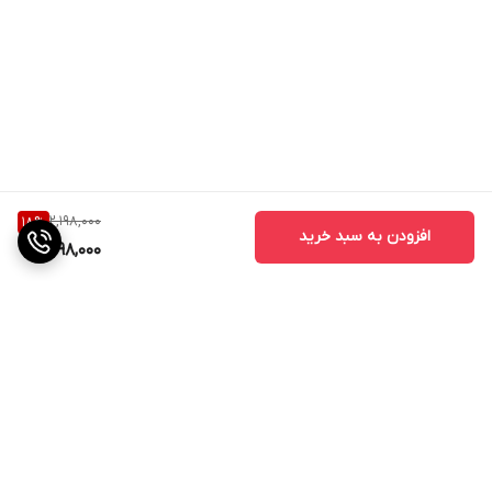
2,198,000
18
%
افزودن به سبد خرید
1,798,000
برگشت به بالا