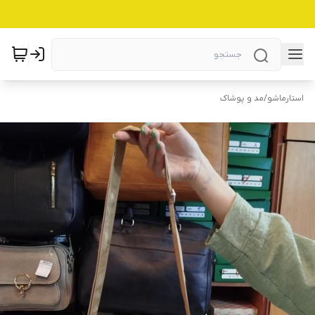
استارماشو
/
مد و پوشاک