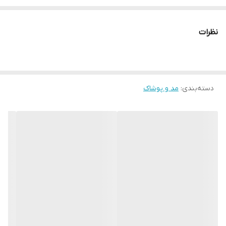
چرا " استارماشو " ؟
* دارای سایت و نماد اعتماد الکترونیک(اینماد)
نظرات
● کافیست در اینترنت و فضای مجازی نامِ
" استارماشو " را به فارسی یا
انگلیسی " starmasho " جستجو کنید.
دسته‌بندی
:
مد و پوشاک