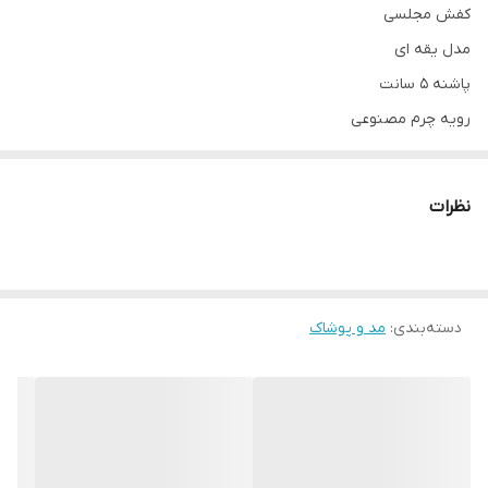
کفش مجلسی
مدل یقه ای
پاشنه 5 سانت
رویه چرم مصنوعی
زیره پی یو
طبی و راحت
نظرات
__________________
چرا " استارماشو " ؟
* دارای سایت و نماد اعتماد الکترونیک(اینماد)
دسته‌بندی
:
مد و پوشاک
● کافیست در اینترنت و فضای مجازی نامِ
" استارماشو " را به فارسی یا
انگلیسی " starmasho " جستجو کنید.