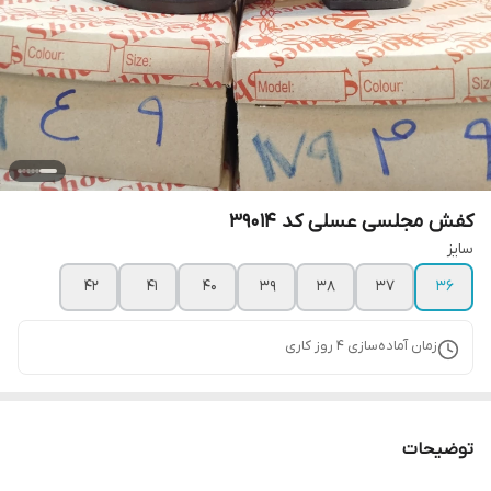
کفش مجلسی عسلی کد 39014
سایز
۴۲
۴۱
۴۰
۳۹
۳۸
۳۷
۳۶
زمان آماده‌سازی
4
روز کاری
توضیحات