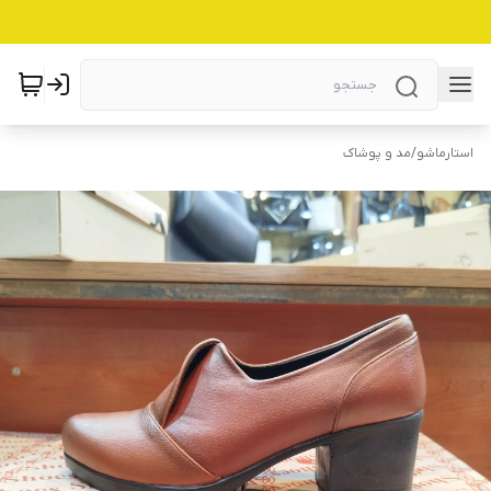
استارماشو
/
مد و پوشاک