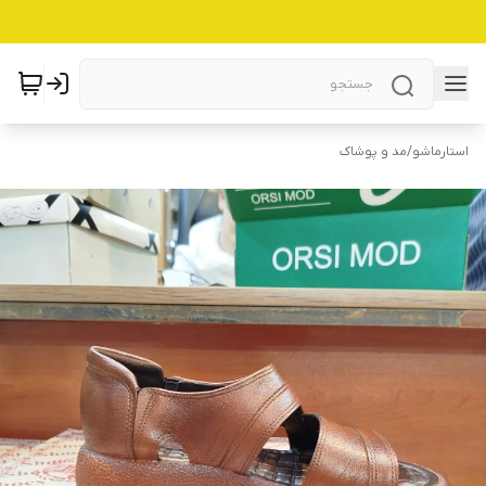
استارماشو
/
مد و پوشاک