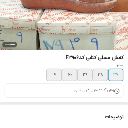
کفش عسلی کشی کدF3906
سایز
۴۱
۴۰
۳۹
۳۸
۳۷
زمان آماده‌سازی
4
روز کاری
توضیحات