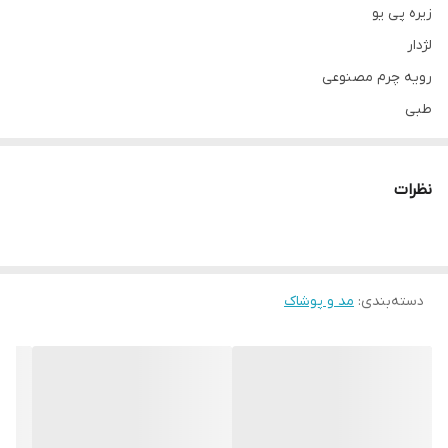
زیره پی یو
لژدار
رویه چرم مصنوعی
طبی
__________________
چرا " استارماشو " ؟
نظرات
* دارای سایت و نماد اعتماد الکترونیک(اینماد)
● کافیست در اینترنت و فضای مجازی نامِ
" استارماشو " را به فارسی یا
انگلیسی " starmasho " جستجو کنید.
دسته‌بندی
:
مد و پوشاک