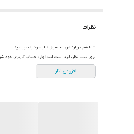
* دارای سایت و نماد اعتماد الکترونیک(اینماد)
● کافیست در اینترنت و فضای مجازی نامِ
" استارماشو " را به فارسی یا
نظرات
انگلیسی " starmasho " جستجو کنید.
شما هم درباره این محصول نظر خود را بنویسید.
برای ثبت نظر، لازم است ابتدا وارد حساب کاربری خود شو
افزودن نظر