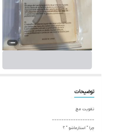
توضیحات
تقویت مچ
__________________
چرا " استارماشو " ؟