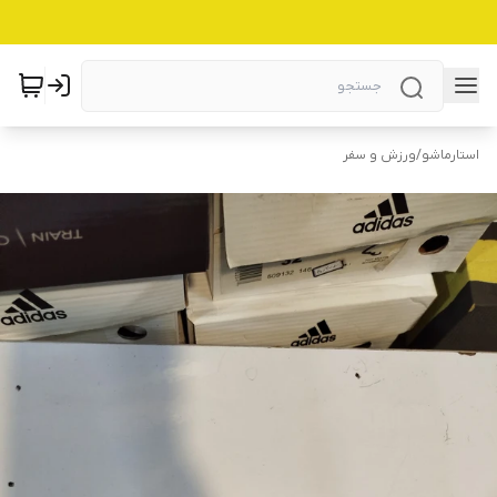
استارماشو
/
ورزش و سفر