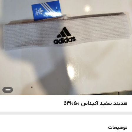
هدبند سفید آدیداس B29050
توضیحات