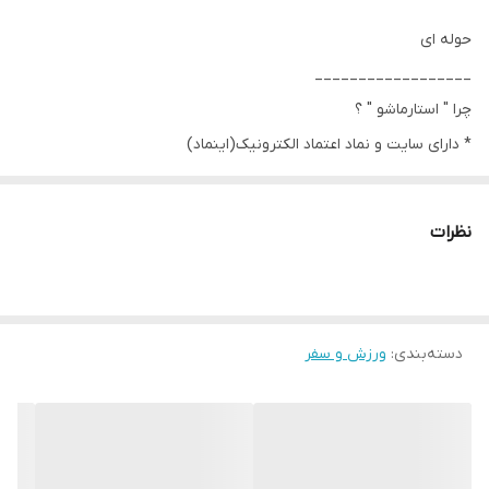
حوله ای
__________________
چرا " استارماشو " ؟
* دارای سایت و نماد اعتماد الکترونیک(اینماد)
● کافیست در اینترنت و فضای مجازی نامِ
" استارماشو " را به فارسی یا
نظرات
انگلیسی " starmasho " جستجو کنید.
دسته‌بندی
:
ورزش و سفر