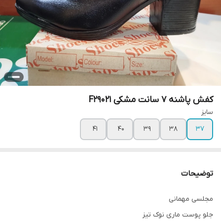
کفش پاشنه 7 سانت مشکی F29021
سایز
۴۱
۴۰
۳۹
۳۸
۳۷
توضیحات
مجلسی مهمانی
جلو پوست ماری نوک تیز