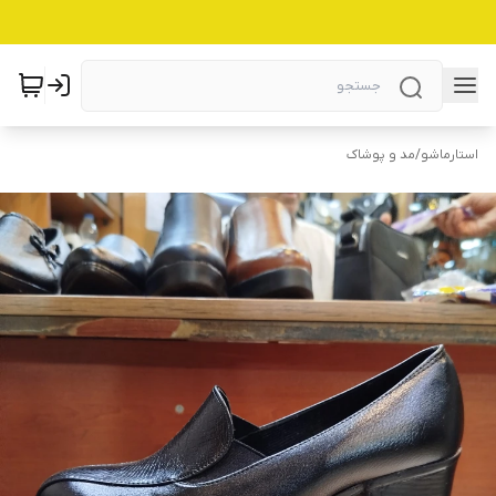
استارماشو
/
مد و پوشاک