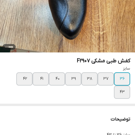
کفش طبی مشکی F2907
سایز
۴۲
۴۱
۴۰
۳۹
۳۸
۳۷
۳۶
۴۳
توضیحات
سایز 36 تا 43