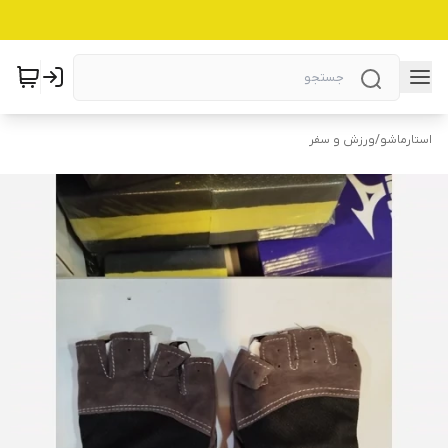
استارماشو
/
ورزش و سفر