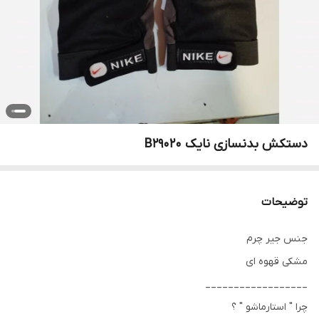
دستکش بدنسازی نایک B29020
توضیحات
جنس جیر چرم
مشکی قهوه ای
__________________
چرا " استارماشو " ؟