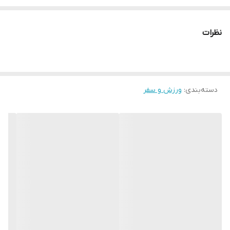
* دارای سایت و نماد اعتماد الکترونیک(اینماد)
● کافیست در اینترنت و فضای مجازی نامِ
نظرات
" استارماشو " را به فارسی یا
انگلیسی " starmasho " جستجو کنید.
دسته‌بندی
:
ورزش و سفر