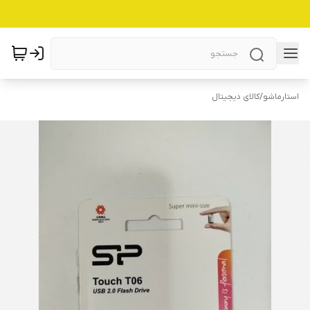
استارماشو
/
کالای دیجیتال