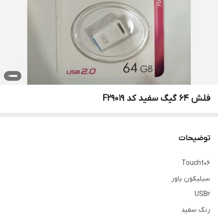
فلش 64 گیگ سفید کد F29019
توضیحات
Toucht06
سیلیکون پاور
USB2
رنگ سفید