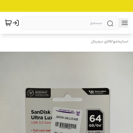
استارماشو
/
کالای دیجیتال