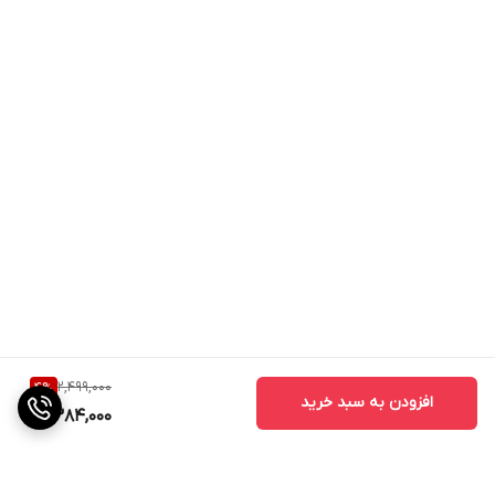
2,499,000
4
%
افزودن به سبد خرید
2,384,000