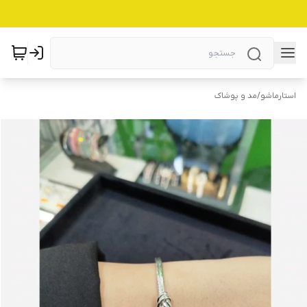
استارماشو
/
مد و پوشاک