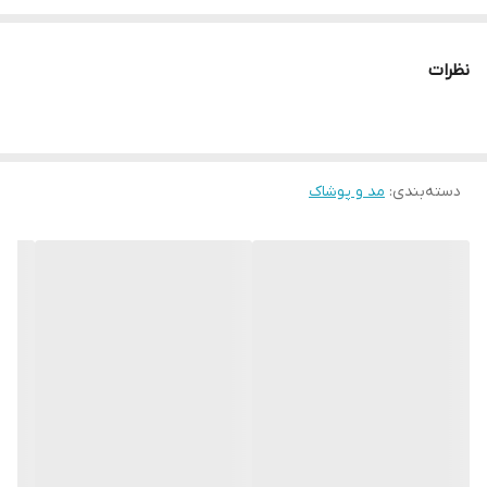
● کافیست در اینترنت و فضای مجازی نامِ
" استارماشو " را به فارسی یا
نظرات
انگلیسی " starmasho " جستجو کنید.
دسته‌بندی
:
مد و پوشاک