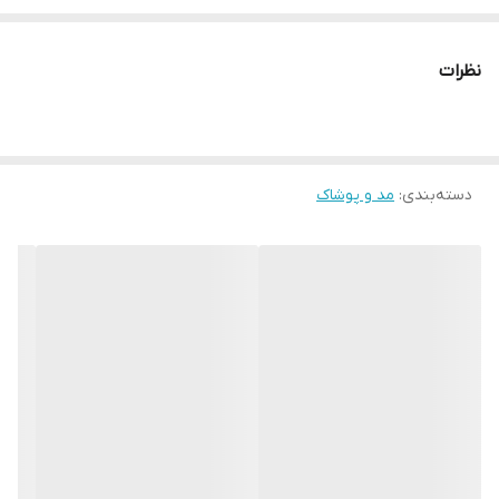
● کافیست در اینترنت و فضای مجازی نامِ
" استارماشو " را به فارسی یا
نظرات
انگلیسی " starmasho " جستجو کنید.
دسته‌بندی
:
مد و پوشاک