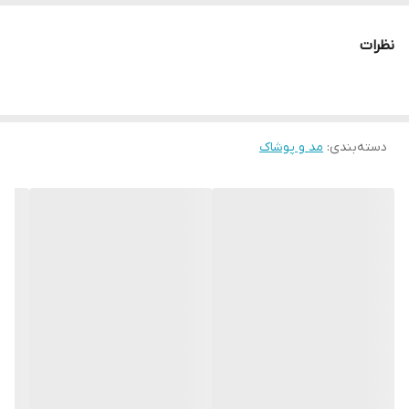
● کافیست در اینترنت و فضای مجازی نامِ
" استارماشو " را به فارسی یا
نظرات
انگلیسی " starmasho " جستجو کنید.
دسته‌بندی
:
مد و پوشاک