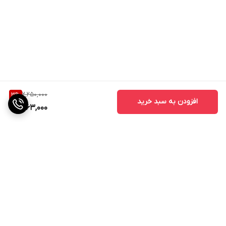
2,250,000
3
%
افزودن به سبد خرید
2,163,000
برگشت به بالا