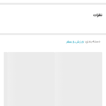
چرا " استارماشو " ؟
* دارای سایت و نماد اعتماد الکترونیک(اینماد)
نظرات
● کافیست در اینترنت و فضای مجازی نامِ
" استارماشو " را به فارسی یا
انگلیسی " starmasho " جستجو کنید.
دسته‌بندی
:
ورزش و سفر