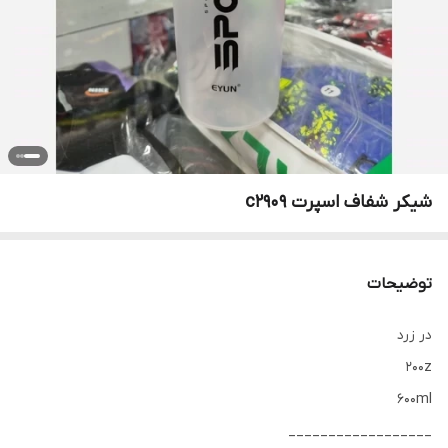
شیکر شفاف اسپرت c2909
توضیحات
در زرد
200z
600ml
__________________