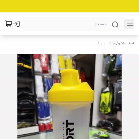
استارماشو
/
ورزش و سفر