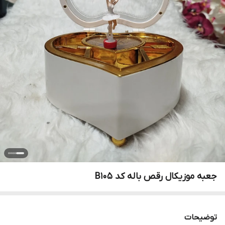
جعبه موزیکال رقص باله کد B105
توضیحات