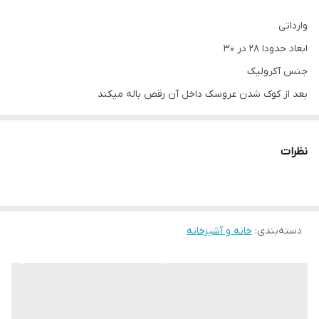
وارداتی
ابعاد حدودا 28 در 30
جنس آکرولیک
بعد از کوک شدن عروسک داخل آن رقص باله میکند
کوکی هست و باطری نیست
__________________
نظرات
چرا " استارماشو " ؟
* دارای سایت و نماد اعتماد الکترونیک(اینماد)
● کافیست در اینترنت و فضای مجازی نامِ
دسته‌بندی
:
" استارماشو " را به فارسی یا
خانه و آشپزخانه
انگلیسی " starmasho " جستجو کنید.