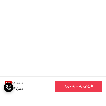
4,200,000
21
%
افزودن به سبد خرید
3,297,000