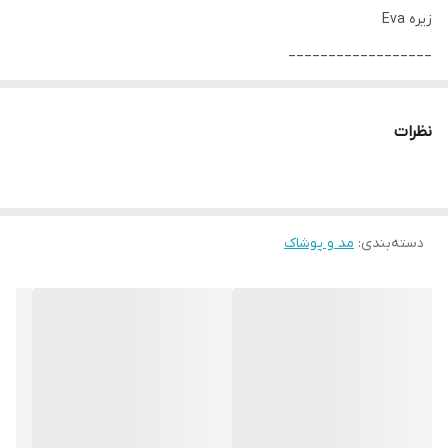
زیره Eva
__________________
چرا " استارماشو " ؟
* دارای سایت و نماد اعتماد الکترونیک(اینماد)
نظرات
● کافیست در اینترنت و فضای مجازی نامِ
" استارماشو " را به فارسی یا
انگلیسی " starmasho " جستجو کنید.
دسته‌بندی
:
مد و پوشاک