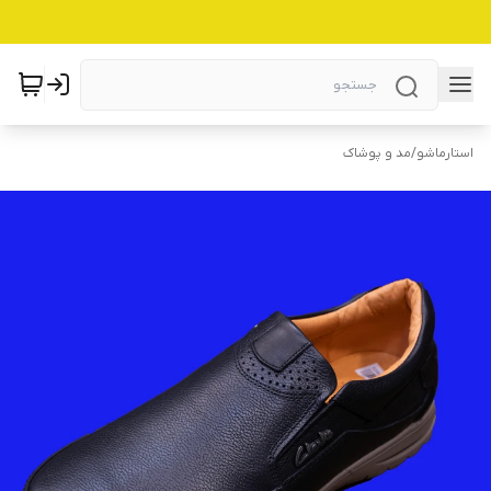
استارماشو
/
مد و پوشاک