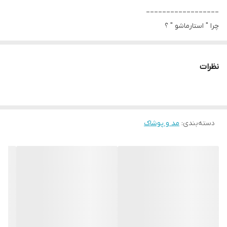
__________________
چرا " استارماشو " ؟
* دارای سایت و نماد اعتماد الکترونیک(اینماد)
● کافیست در اینترنت و فضای مجازی نامِ
نظرات
" استارماشو " را به فارسی یا
انگلیسی " starmasho " جستجو کنید.
دسته‌بندی
:
مد و پوشاک