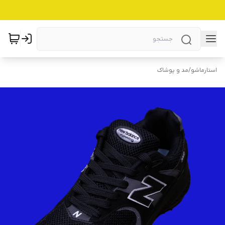
استارماشو
/
مد و پوشاک