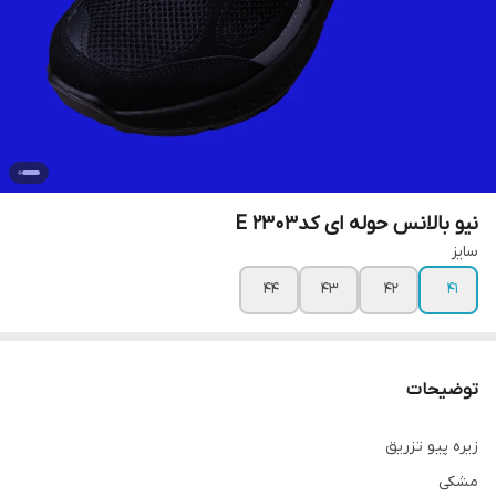
نیو بالانس حوله ای کدE 2303
سایز
۴۴
۴۳
۴۲
۴۱
توضیحات
زیره پیو تزریق
مشکی