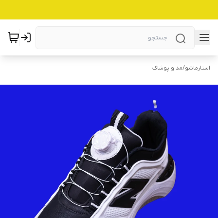
استارماشو
/
مد و پوشاک