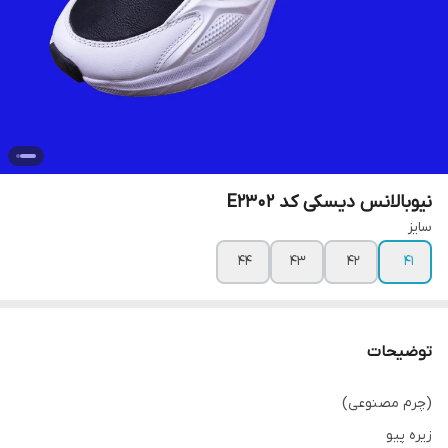
نیوبالانس دیسکی کد E2302
سایز
۴۴
۴۳
۴۲
۴۱
توضیحات
(چرم مصنوعی)
زیره پیو