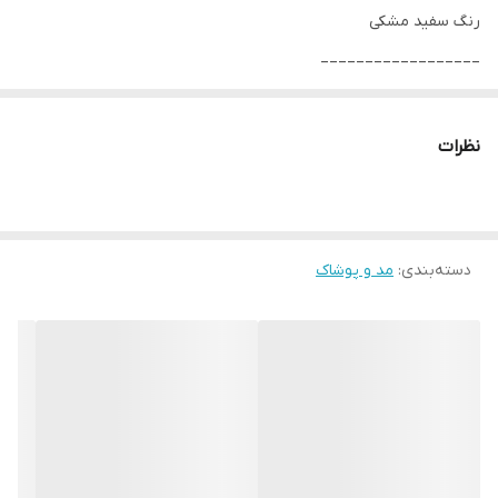
رنگ سفید مشکی
__________________
چرا " استارماشو " ؟
* دارای سایت و نماد اعتماد الکترونیک(اینماد)
نظرات
● کافیست در اینترنت و فضای مجازی نامِ
" استارماشو " را به فارسی یا
انگلیسی " starmasho " جستجو کنید.
دسته‌بندی
:
مد و پوشاک