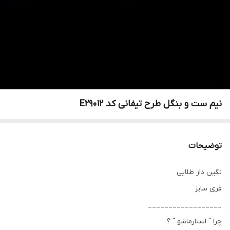
نیم ست و بنگل طرح تیفانی کد E29012
توضیحات
نگین دار طلایی
فری سایز
__________________
چرا " استارماشو " ؟