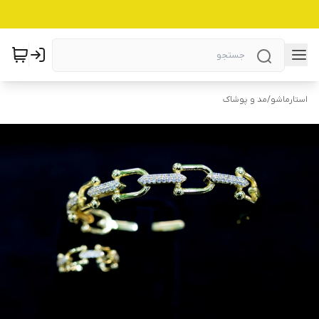
استارماشو
/
مد و پوشاک