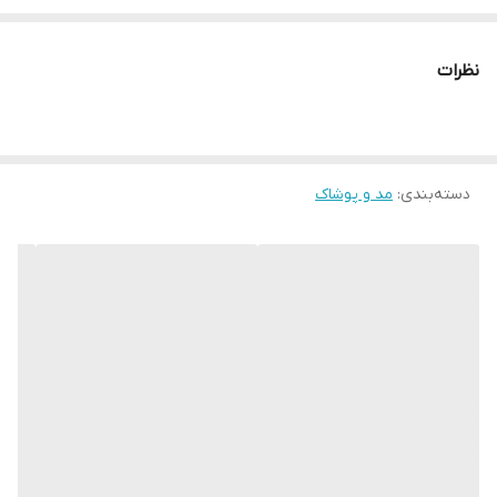
* دارای سایت و نماد اعتماد الکترونیک(اینماد)
● کافیست در اینترنت و فضای مجازی نامِ
نظرات
" استارماشو " را به فارسی یا
انگلیسی " starmasho " جستجو کنید.
دسته‌بندی
:
مد و پوشاک