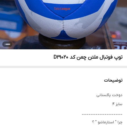
توپ فوتبال ملتن چمن کد D29020
توضیحات
دوخت پاکستانی
سایز 4
__________________
چرا " استارماشو " ؟