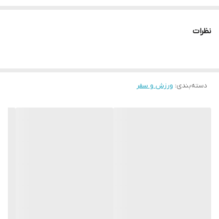
* دارای سایت و نماد اعتماد الکترونیک(اینماد)
● کافیست در اینترنت و فضای مجازی نامِ
نظرات
" استارماشو " را به فارسی یا
انگلیسی " starmasho " جستجو کنید.
دسته‌بندی
:
ورزش و سفر