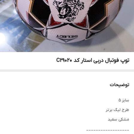
توپ فوتبال دربی استار کد C29020
توضیحات
سایز 5
طرح لیگ برتر
مشکی سفید
__________________