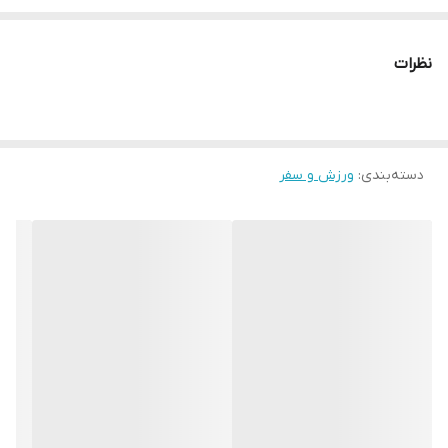
چرا " استارماشو " ؟
* دارای سایت و نماد اعتماد الکترونیک(اینماد)
نظرات
● کافیست در اینترنت و فضای مجازی نامِ
" استارماشو " را به فارسی یا
انگلیسی " starmasho " جستجو کنید.
دسته‌بندی
:
ورزش و سفر