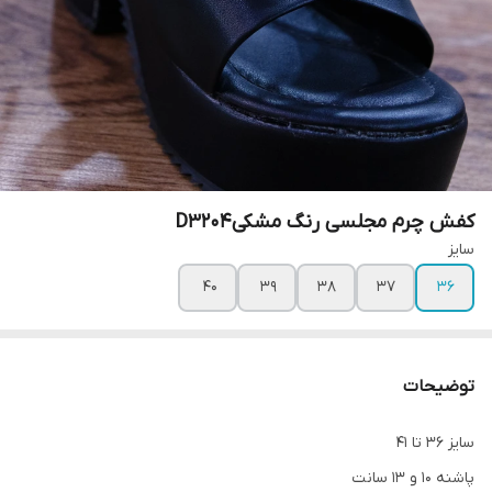
کفش چرم مجلسی رنگ مشکیD3204
سایز
40
39
38
37
36
توضیحات
سایز 36 تا 41
پاشنه 10 و 13 سانت