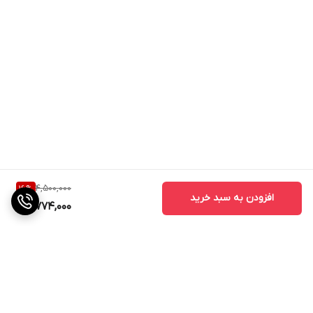
4,500,000
16
%
افزودن به سبد خرید
3,774,000