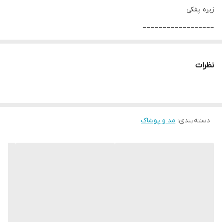
زیره پفکی
__________________
چرا " استارماشو " ؟
نظرات
* دارای سایت و نماد اعتماد الکترونیک(اینماد)
دسته‌بندی
:
مد و پوشاک
● کافیست در اینترنت و فضای مجازی نامِ
" استارماشو " را به فارسی یا
انگلیسی " starmasho " جستجو کنید.