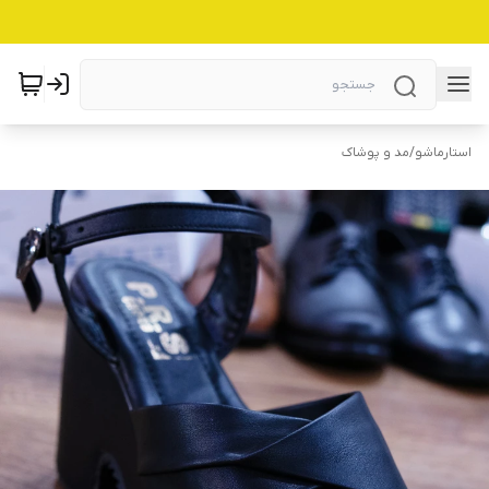
استارماشو
/
مد و پوشاک