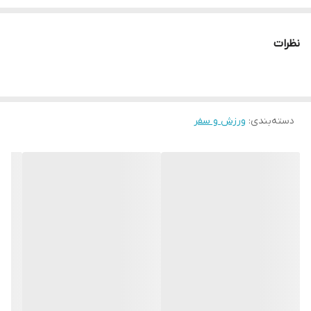
چرا " استارماشو " ؟
نظرات
* دارای سایت و نماد اعتماد الکترونیک(اینماد)
● کافیست در اینترنت و فضای مجازی نامِ
دسته‌بندی
:
ورزش و سفر
" استارماشو " را به فارسی یا
انگلیسی " starmasho " جستجو کنید.