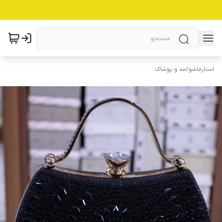
استارماشو
/
مد و پوشاک