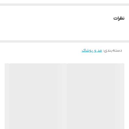
* دارای سایت و نماد اعتماد الکترونیک(اینماد)
● کافیست در اینترنت و فضای مجازی نامِ
نظرات
" استارماشو " را به فارسی یا
انگلیسی " starmasho " جستجو کنید.
دسته‌بندی
:
مد و پوشاک