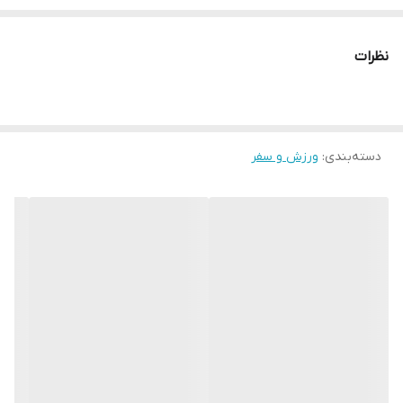
__________________
نظرات
چرا " استارماشو " ؟
* دارای سایت و نماد اعتماد الکترونیک(اینماد)
دسته‌بندی
:
ورزش و سفر
● کافیست در اینترنت و فضای مجازی نامِ
" استارماشو " را به فارسی یا
انگلیسی " starmasho " جستجو کنید.