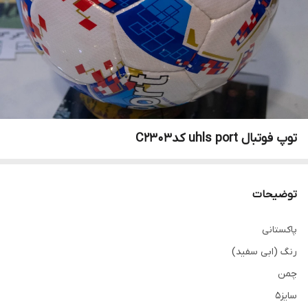
توپ فوتبال uhls port کدC2303
توضیحات
پاکستانی
رنگ (ابی سفید)
چمن
سایز5